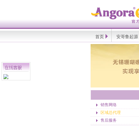
Angora
安
哥
鲁
官
方
网
首页
安哥鲁起源
站
销售网络
区域总代理
售后服务