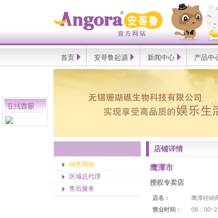
Angora
安
哥
鲁
官
方
网
首页
安哥鲁起源
新闻中心
产品中
站
店铺详情
销售网络
鹰潭市
区域总代理
授权专卖店
售后服务
店名：
鹰潭经销
营业时间：
09：00~