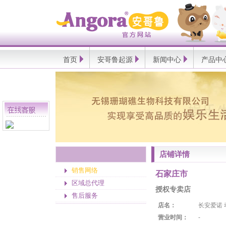
Angora
安
哥
鲁
官
方
网
首页
安哥鲁起源
新闻中心
产品中
站
店铺详情
销售网络
石家庄市
区域总代理
授权专卖店
售后服务
店名：
长安爱诺 
营业时间：
-