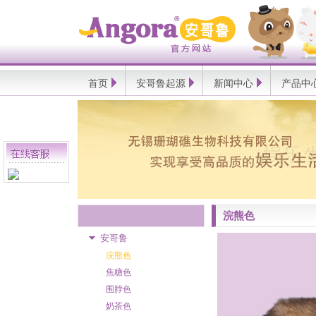
Angora
安
哥
鲁
官
方
网
首页
安哥鲁起源
新闻中心
产品中
站
浣熊色
安哥鲁
浣熊色
焦糖色
围脖色
奶茶色