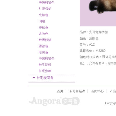
美洲熊猫色
红眼雪貂
火焰色
闪电
香槟色
品种：安哥鲁宠物貂
古牧色
颜色：浣熊色
欧洲熊猫
货号：A12
雪鼬色
建议售价：￥2280
暗黑色
颜色特征描述：通体分为
中国熊猫色
色），允许有面罩（除白
长毛浣熊
长毛焦糖
长毛安哥鲁
首页
安哥鲁起源
新闻中心
产品
Copyrigh