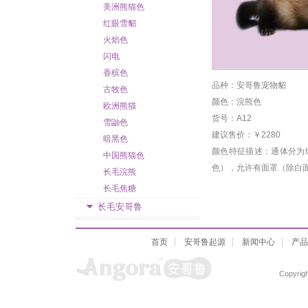
美洲熊猫色
红眼雪貂
火焰色
闪电
香槟色
品种：安哥鲁宠物貂
古牧色
颜色：浣熊色
欧洲熊猫
货号：A12
雪鼬色
建议售价：￥2280
暗黑色
颜色特征描述：通体分为
中国熊猫色
色），允许有面罩（除白
长毛浣熊
长毛焦糖
长毛安哥鲁
首页
安哥鲁起源
新闻中心
产品
Copyrigh