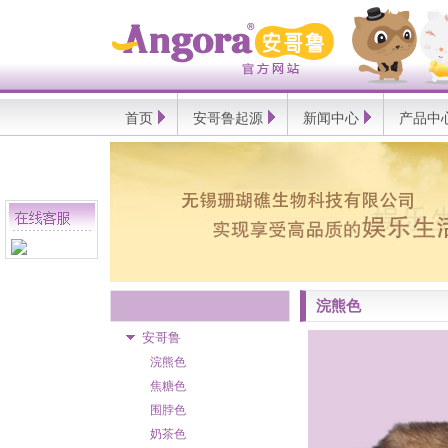
Angora
安
哥
鲁
官
方
网
首页
安哥鲁起源
新闻中心
产品中
站
浣熊色
安哥鲁
浣熊色
焦糖色
围脖色
奶茶色